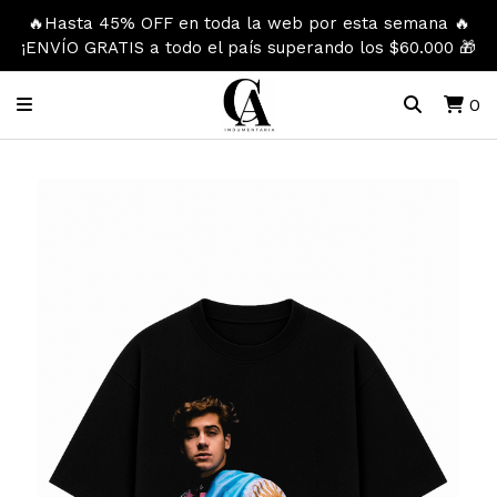
🔥Hasta 45% OFF en toda la web por esta semana 🔥
¡ENVÍO GRATIS a todo el país superando los $60.000 🎁
0