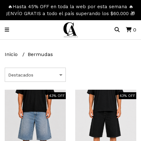
🔥Hasta 45% OFF en toda la web por esta semana 🔥
¡ENVÍO GRATIS a todo el país superando los $60.000 🎁
0
Inicio
Bermudas
43% OFF
43% OFF