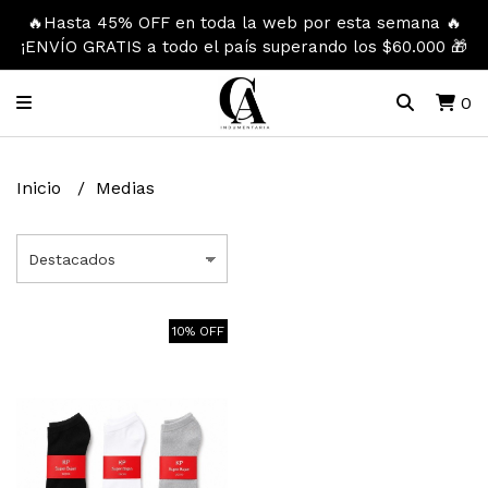
🔥Hasta 45% OFF en toda la web por esta semana 🔥
¡ENVÍO GRATIS a todo el país superando los $60.000 🎁
0
Inicio
Medias
10% OFF