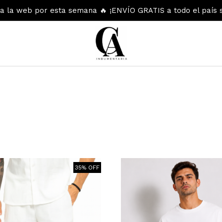
 la web por esta semana 🔥 ¡ENVÍO GRATIS a todo el país 
35% OFF