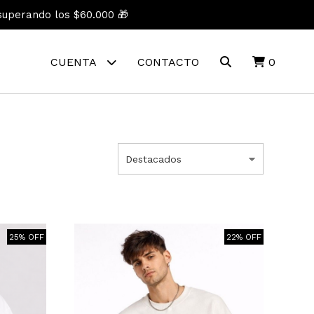
superando los $60.000 🎁
CUENTA
CONTACTO
0
25% OFF
22% OFF