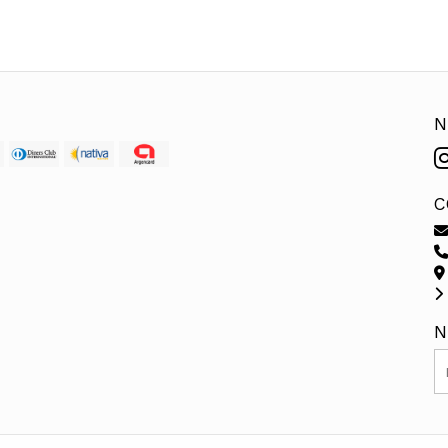
N
C
N