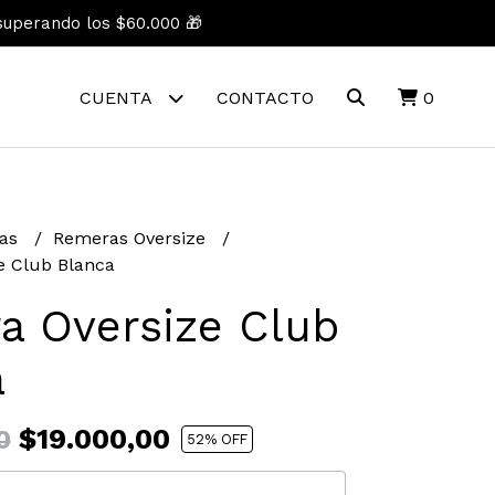
superando los $60.000 🎁
CUENTA
CONTACTO
0
as
Remeras Oversize
e Club Blanca
a Oversize Club
a
$19.000,00
0
52
% OFF