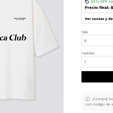
20% OFF
c
Precio final:
$
Ver cuotas y d
Talle
Cantidad
¡Comprá hoy 
con codigo de s