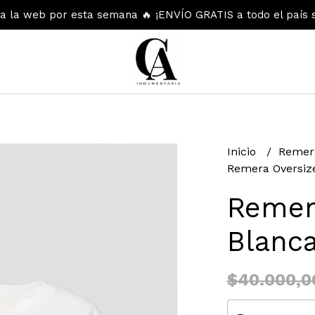
 la web por esta semana 🔥 ¡ENVÍO GRATIS a todo el país 
Inicio
Remer
Remera Oversiz
Remer
Blanc
$40.000,0